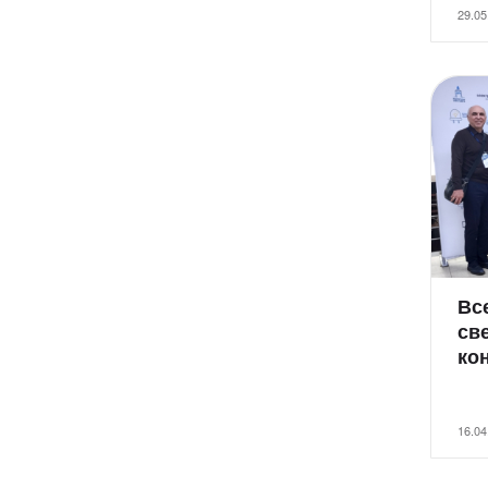
29.05
Вс
св
ко
16.04