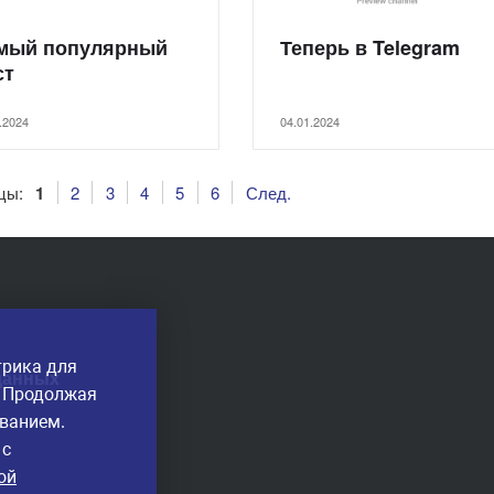
мый популярный
Теперь в Telegram
ст
.2024
04.01.2024
цы:
1
2
3
4
5
6
След.
трика для
данных
. Продолжая
ованием.
 с
ой