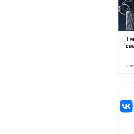
1 м
св
06.05