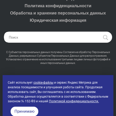
Политика конфиденциальности
Обработка и хранение персональных данных
Юридическая информация
С Субъектов персональных данных получены Согласия на обработку Персональных
Данных, разрешенных Субъектом Персональных Данных для распространения.
Установлено ограничение на использование третьими лицами личных фотографий и
иных персональных данных.
Сайт использует
cookie-файлы
и сервис Яндекс Метрика для
анализа посещаемости и улучшения работы сайта. Продолжая
2000-2026 © Промсвет - Профессиональная светотехника
использовать сайт, Вы соглашаетесь с их использованием.
Все права защищены
Обработка данных осуществляется в соответствии с Федеральным
законом № 152-ФЗ и нашей
Политикой конфиденциальности.
Принимаю