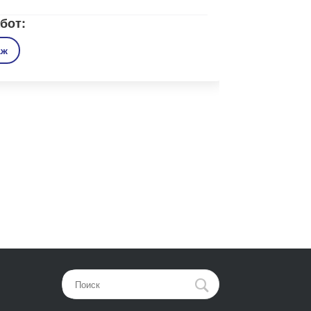
бот:
аж