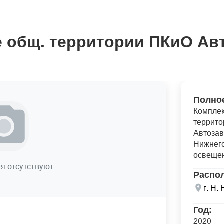
 общ. территории ПКиО Ав
Полно
Комплек
террито
Автозав
Нижнего
освеще
я отсутствуют
Распо
г. Н.
Год:
2020