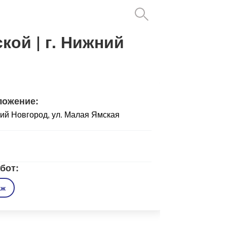
ской
| г. Нижний
ложение:
ий Новгород, ул. Малая Ямская
бот:
аж