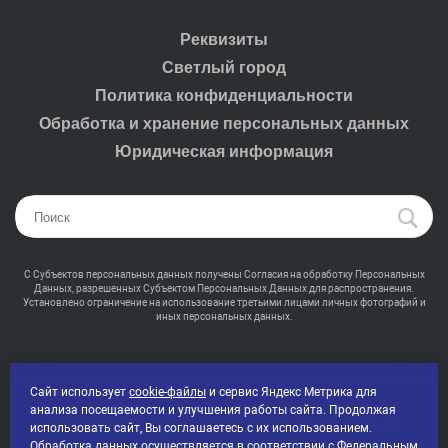
Реквизиты
Светлый город
Политика конфиденциальности
Обработка и хранение персональных данных
Юридическая информация
С Субъектов персональных данных получены Согласия на обработку Персональных
Данных, разрешенных Субъектом Персональных Данных для распространения.
Установлено ограничение на использование третьими лицами личных фотографий и
иных персональных данных.
Сайт использует
cookie-файлы
и сервис Яндекс Метрика для
анализа посещаемости и улучшения работы сайта. Продолжая
2000-2026 © Промсвет - Профессиональная светотехника
использовать сайт, Вы соглашаетесь с их использованием.
Все права защищены
Обработка данных осуществляется в соответствии с Федеральным