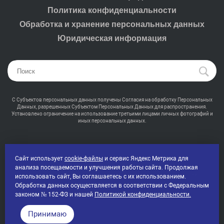
Политика конфиденциальности
Обработка и хранение персональных данных
Юридическая информация
С Субъектов персональных данных получены Согласия на обработку Персональных
Данных, разрешенных Субъектом Персональных Данных для распространения.
Установлено ограничение на использование третьими лицами личных фотографий и
иных персональных данных.
Сайт использует
cookie-файлы
и сервис Яндекс Метрика для
анализа посещаемости и улучшения работы сайта. Продолжая
2000-2026 © Промсвет - Профессиональная светотехника
использовать сайт, Вы соглашаетесь с их использованием.
Все права защищены
Обработка данных осуществляется в соответствии с Федеральным
законом № 152-ФЗ и нашей
Политикой конфиденциальности.
Принимаю