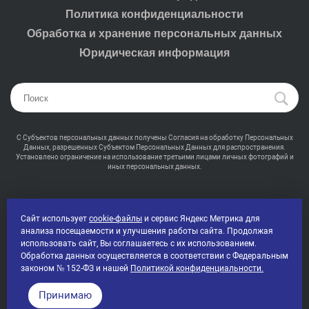
Политика конфиденциальности
Обработка и хранение персональных данных
Юридическая информация
С Субъектов персональных данных получены Согласия на обработку Персональных
Данных, разрешенных Субъектом Персональных Данных для распространения.
Установлено ограничение на использование третьими лицами личных фотографий и
иных персональных данных.
Сайт использует
cookie-файлы
и сервис Яндекс Метрика для
анализа посещаемости и улучшения работы сайта. Продолжая
2000-2026 © Промсвет - Профессиональная светотехника
использовать сайт, Вы соглашаетесь с их использованием.
Все права защищены
Обработка данных осуществляется в соответствии с Федеральным
законом № 152-ФЗ и нашей
Политикой конфиденциальности.
Принимаю