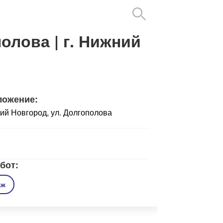
полова
| г. Нижний
ложение:
ий Новгород, ул. Долгополова
бот:
аж