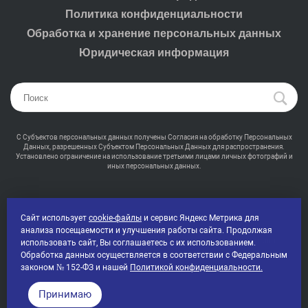
Политика конфиденциальности
Обработка и хранение персональных данных
Юридическая информация
С Субъектов персональных данных получены Согласия на обработку Персональных
Данных, разрешенных Субъектом Персональных Данных для распространения.
Установлено ограничение на использование третьими лицами личных фотографий и
иных персональных данных.
Сайт использует
cookie-файлы
и сервис Яндекс Метрика для
анализа посещаемости и улучшения работы сайта. Продолжая
2000-2026 © Промсвет - Профессиональная светотехника
использовать сайт, Вы соглашаетесь с их использованием.
Все права защищены
Обработка данных осуществляется в соответствии с Федеральным
законом № 152-ФЗ и нашей
Политикой конфиденциальности.
Принимаю