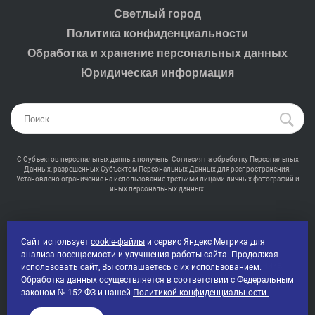
Светлый город
Политика конфиденциальности
Обработка и хранение персональных данных
Юридическая информация
С Субъектов персональных данных получены Согласия на обработку Персональных
Данных, разрешенных Субъектом Персональных Данных для распространения.
Установлено ограничение на использование третьими лицами личных фотографий и
иных персональных данных.
Сайт использует
cookie-файлы
и сервис Яндекс Метрика для
анализа посещаемости и улучшения работы сайта. Продолжая
2000-2026 © Промсвет - Профессиональная светотехника
использовать сайт, Вы соглашаетесь с их использованием.
Все права защищены
Обработка данных осуществляется в соответствии с Федеральным
законом № 152-ФЗ и нашей
Политикой конфиденциальности.