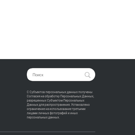
С Субъектов персональных данных получены
Согласия на обработку Персональных Данных,
разрешенных Субъектом Персональных
Данных для распространения. Установлено
ограничение на использование третьими
лицами личных фотографий и иных
персональных данных.